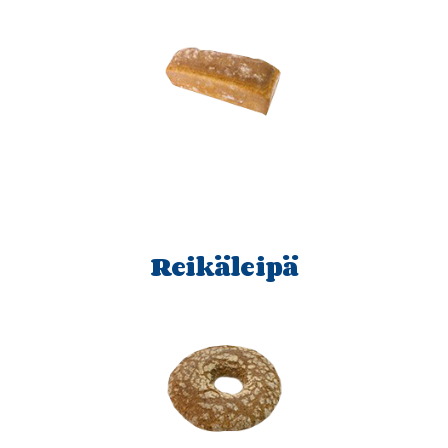
Reikäleipä