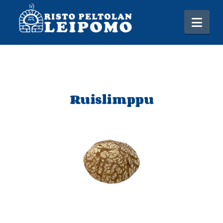
Na
Ruislimppu